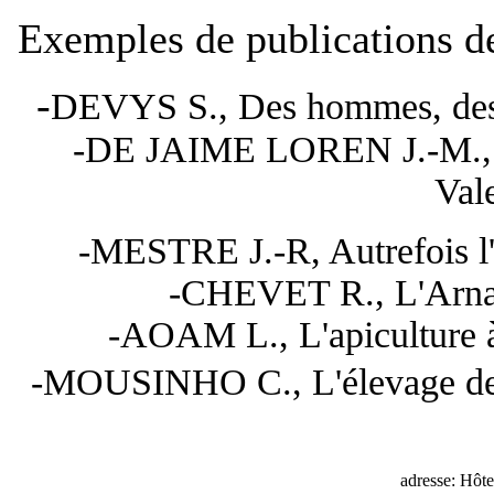
Exemples de publications de 
-
DEVYS S., Des hommes, des m
-DE JAIME LOREN J.-M., His
Val
-MESTRE J.-R, Autrefois l'
-CHEVET R., L'Arna 
-AOAM L., L'apiculture à 
-MOUSINHO C., L'élevage des 
adresse:
Hôte