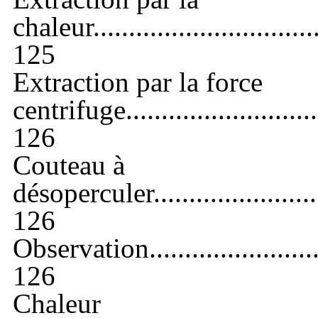
chaleur.
..............................
125
Extraction par la force
centrifuge.
..........................
126
Couteau à
désoperculer.
......................
126
Observation.
......................
126
Chaleur