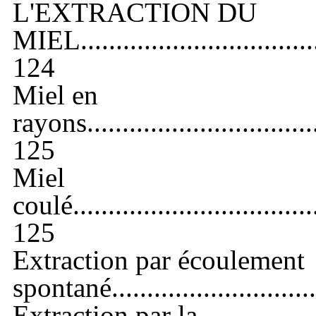
L'EXTRACTION DU
MIEL
.................................
124
Miel en
rayons.
...............................
125
Miel
coulé.
.................................
125
Extraction par écoulement
spontané.
...........................
Extraction par la